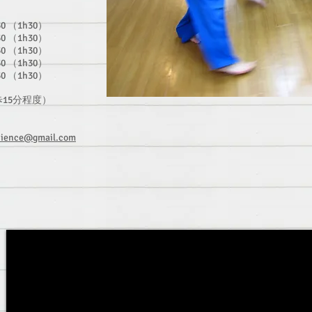
0 （1h30）
（1h30）
 （1h30）
（1h30）
（1h30）
15分程度）
science@gmail.com