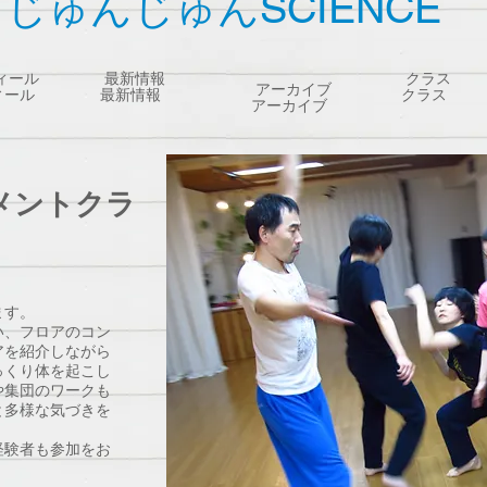
じゅんじゅんSCIENCE
ィール
最新情報
クラス
アーカイブ
ィール
最新情報
クラス
アーカイブ
メントクラ
ます。
い、フロアのコン
アを紹介しながら
っくり体を起こし
や集団のワークも
と多様な気づきを
。
経験者も参加をお